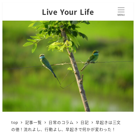
Live Your Life
MENU
top
記事一覧
日常のコラム
日記
早起きは三文
の徳！流れよし、行動よし、早起きで何かが変わった！