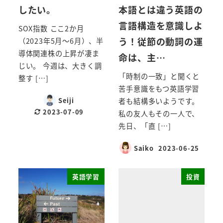
したい。
本語とは違う英語の
言語構造を意識しよ
SOX指数 ここ2か月
う！従節の動詞の運
（2023年5月～6月）、半
導体関連株の上昇が凄ま
命は、主…
じい。 今週は、大きく調
「時制の一致」と聞くと
整す […]
苦手意識をもつ英語学習
Seiji
者も結構多いようです。
2023-07-09
私の友人もその一人で、
先日、「直 […]
Saiko
2023-06-25
英語学習
投資