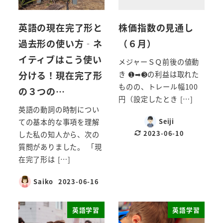
英語の現在完了形と
株価指数の見通し
過去形の使い方‐ネ
（６月）
イティブはこう使い
メジャーＳＱ前後の値動
分ける！現在完了形
き ➊➡➌の利益は取れた
ものの、トレール幅100
の３つの…
円（設定したとき […]
英語の動詞の時制につい
Seiji
ての基本的な事項を理解
2023-06-10
した私の知人から、次の
質問がありました。 「現
在完了形は […]
Saiko
2023-06-16
英語学習
英語学習