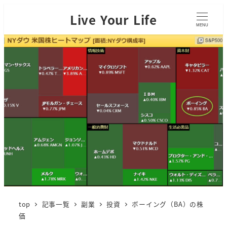
Live Your Life
MENU
top
記事一覧
副業
投資
ボーイング（BA）の株
価