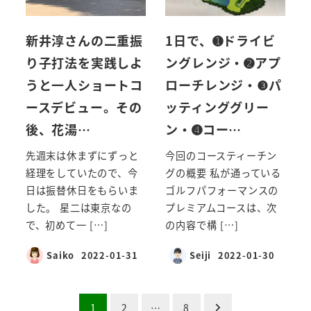
新井淳さんの二重振
1日で、➊ドライビ
り子打法を実践しよ
ングレンジ・➋アプ
うと一人ショートコ
ローチレンジ・❸パ
ースデビュー。その
ッティンググリー
後、花湯…
ン・➍コー…
先週末は休まずにずっと
今回のコースティーチン
経理をしていたので、今
グの概要 私が通っている
日は振替休日をもらいま
ゴルフパフォーマンスの
した。 星二は東京なの
プレミアムコースは、次
で、初めて一 […]
の内容で構 […]
Saiko
2022-01-31
Seiji
2022-01-30
投
1
2
…
8