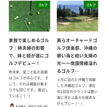
ゴルフ
ゴルフ
家族で楽しめるゴル
美らオーチャードゴ
フ：姉夫婦の影響
ルフ倶楽部、沖縄の
で、妹と姪が遂にゴ
碧い海と眩い太陽の
ルフデビュー！
光ーー南国情緒溢れ
るゴルフ…
昨年来、星二と私の話題
はゴルフが中心です。 そ
３月に訪れた沖縄で体験
して、それは親族の集ま
した沖縄初ゴルフ、滞在
りでも同じです。 最近し
中2回目のラウンドは碧い
ているこ […]
海に浮かぶ島々を眺めな
がらプレー […]
Saiko
2022-05-10