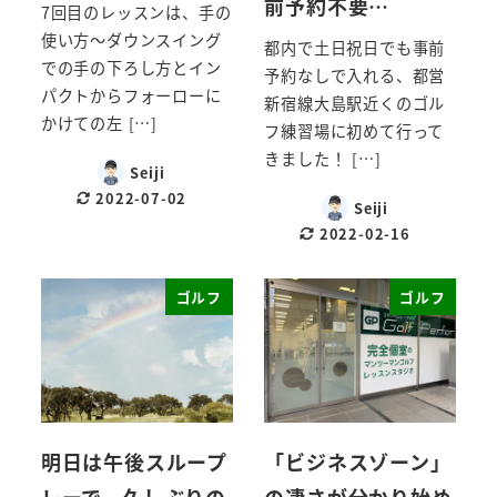
前予約不要…
7回目のレッスンは、手の
使い方～ダウンスイング
都内で土日祝日でも事前
での手の下ろし方とイン
予約なしで入れる、都営
パクトからフォーローに
新宿線大島駅近くのゴル
かけての左 […]
フ練習場に初めて行って
きました！ […]
Seiji
2022-07-02
Seiji
2022-02-16
ゴルフ
ゴルフ
明日は午後スループ
「ビジネスゾーン」
レーで、久しぶりの
の凄さが分かり始め