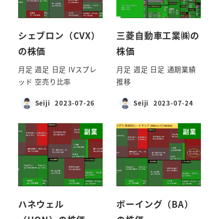
シェブロン（CVX）
三菱自動車工業㈱の
の株価
株価
月足 週足 日足 IVスプレ
月足 週足 日足 通期業績
ッド 空売り比率
推移
Seiji
2023-07-26
Seiji
2023-07-24
副業
副業
ハネウェル
ボーイング（BA）