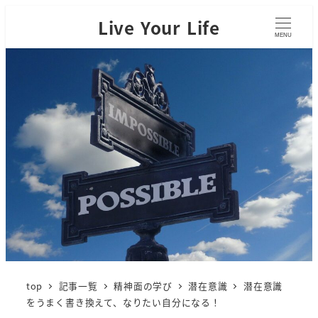
Live Your Life
MENU
top
記事一覧
精神面の学び
潜在意識
潜在意識
をうまく書き換えて、なりたい自分になる！