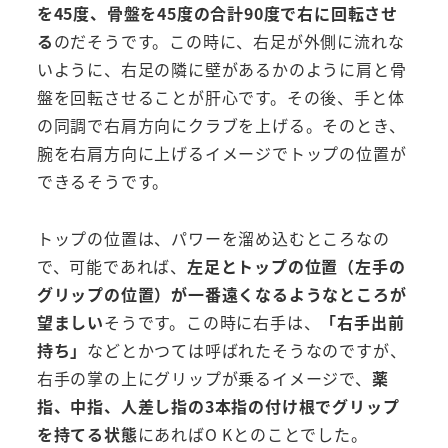
を45度、骨盤を45度の合計90度で右に回転させ
る
のだそうです。この時に、右足が外側に流れな
いように、右足の隣に壁があるかのように肩と骨
盤を回転させることが肝心です。その後、手と体
の同調で右肩方向にクラブを上げる。そのとき、
腕を右肩方向に上げるイメージでトップの位置が
できるそうです。
トップの位置は、パワーを溜め込むところなの
で、可能であれば、
左足とトップの位置（左手の
グリップの位置）が一番遠くなるようなところが
望ましい
そうです。この時に右手は、
「右手出前
持ち」
などとかつては呼ばれたそうなのですが、
右手の掌の上にグリップが乗るイメージで、
薬
指、中指、人差し指の3本指の付け根でグリップ
を持てる状態
にあればO Kとのことでした。