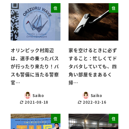
住
住
オリンピック村周辺
家を空けるときに必ず
は、選手の乗ったバス
すること：忙しくてド
が行ったり来たり！バ
タバタしていても、四
スも警備に当たる警察
角い部屋をまあるく
官…
掃…
Saiko
Saiko
2021-08-18
2022-02-16
住
住