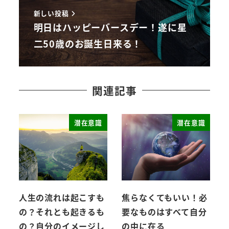
新しい投稿
明日はハッピーバースデー！遂に星
二50歳のお誕生日来る！
関連記事
潜在意識
潜在意識
人生の流れは起こすも
焦らなくてもいい！必
の？それとも起きるも
要なものはすべて自分
の？自分のイメージし
の中に在る