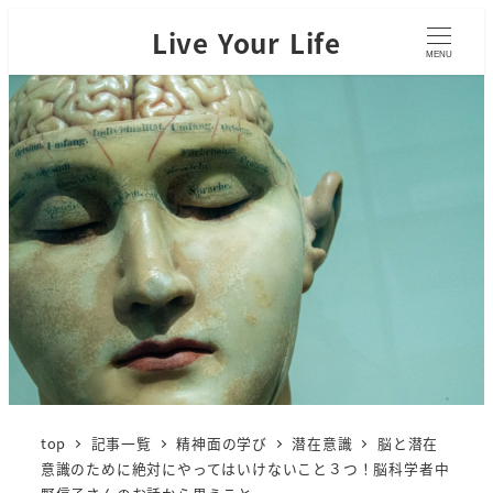
Live Your Life
MENU
top
記事一覧
精神面の学び
潜在意識
脳と潜在
意識のために絶対にやってはいけないこと３つ！脳科学者中