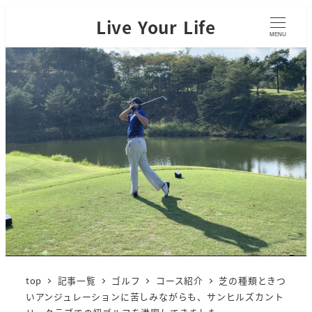
Live Your Life
MENU
top
記事一覧
ゴルフ
コース紹介
芝の種類ときつ
いアンジュレーションに苦しみながらも、サンヒルズカント