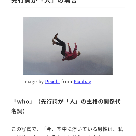
先行詞が「人」の場合
Image by
Pexels
from
Pixabay
「who」（先行詞が「人」の主格の関係代
名詞）
この写真で、「今、空中に浮いている
男性
は、私