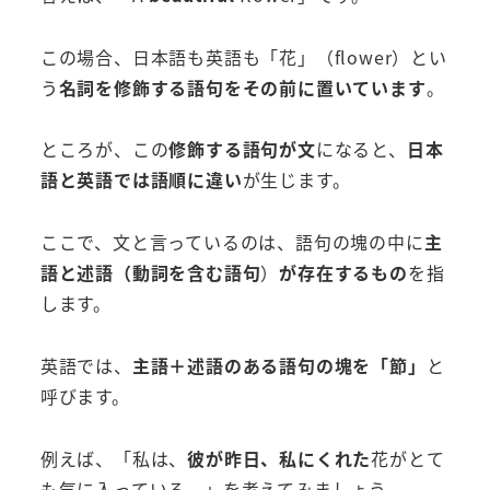
この場合、日本語も英語も「花」（flower）とい
う
名詞を修飾する語句をその前に置いています
。
ところが、この
修飾する語句が文
になると、
日本
語と英語では語順に違い
が生じます。
ここで、文と言っているのは、語句の塊の中に
主
語と述語（動詞を含む語句
）
が存在するもの
を指
します。
英語では、
主語＋述語のある語句の塊を「節」
と
呼びます。
例えば、「私は、
彼が昨日、私にくれた
花がとて
も気に入っている。」を考えてみましょう。