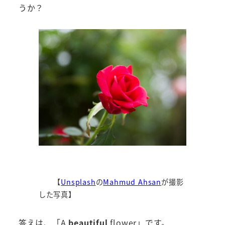
うか？
【
Unsplash
の
Mahmud Ahsan
が撮影
した写真】
答えは、「A
beautiful
flower」です。