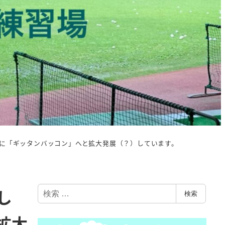
に「ギッタンバッコン」へと拡大発展（？）しています。
検
し
検索
索
拡大