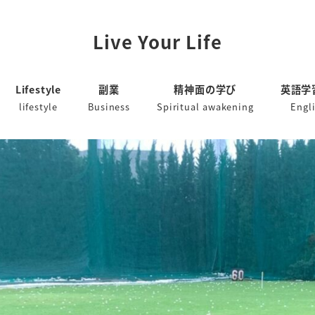
Live Your Life
Lifestyle
副業
精神面の学び
英語学
lifestyle
Business
Spiritual awakening
Engl