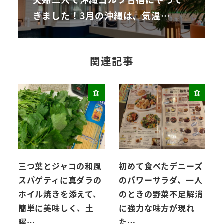
きました！3月の沖縄は、気温…
関連記事
食
食
三つ葉とジャコの和風
初めて食べたデニーズ
スパゲティに真ダラの
のパワーサラダ、一人
ホイル焼きを添えて、
のときの野菜不足解消
簡単に美味しく、土
に強力な味方が現れ
曜…
た…