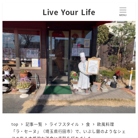
Live Your Life
MENU
top
記事一覧
ライフスタイル
食
欧風料理
「ラ・セーヌ」（埼玉県行田市）で、いぶし銀のようなシェ