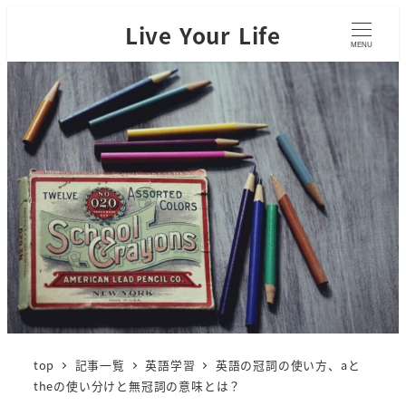
Live Your Life
MENU
top
記事一覧
英語学習
英語の冠詞の使い方、aと
theの使い分けと無冠詞の意味とは？