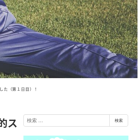
した（第１日目）！
検
的ス
検索
索