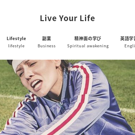
Live Your Life
Lifestyle
副業
精神面の学び
英語学
lifestyle
Business
Spiritual awakening
Engl