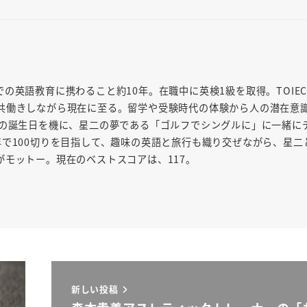
の英語教育に携わること約10年。在職中に英検1級を取得。TOIEC9
共働きしながら現在に至る。留学や受験時代の体験から人の潜在意
歳の誕生日を機に、星二の夢である「ゴルフでシングルに」に一緒に
年で100切りを目指して、趣味の英語と旅行も織り交ぜながら、星二
モットー。現在のベストスコアは、117。
新しい投稿