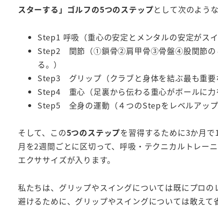
スターする」ゴルフの5つのステップ
として次のよう
Step1 呼吸（重心の安定とメンタルの安定が
Step2 関節（①鎖骨②肩甲骨③骨盤④股関
る。）
Step3 グリップ（クラブと身体を結ぶ最も重
Step4 重心（足裏から伝わる重心がボールに
Step5 全身の運動（４つのStepをレベル
そして、この
5つのステップ
を習得するために3か月で
月を2週間ごとに区切って、呼吸・テクニカルトレー
エクササイズが入ります。
私たちは、グリップやスイングについては既にプロの
避けるために、グリップやスイングについては敢えて