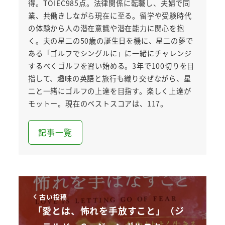
得。TOIEC985点。法律関係に転職し、夫婦で同
業、共働きしながら現在に至る。留学や受験時代
の体験から人の潜在意識や潜在能力に関心を抱
く。夫の星二の50歳の誕生日を機に、星二の夢で
ある「ゴルフでシングルに」に一緒にチャレンジ
するべくゴルフを習い始める。3年で100切りを目
指して、趣味の英語と旅行も織り交ぜながら、星
二と一緒にゴルフの上達を目指す。楽しく上達が
モットー。現在のベストスコアは、117。
記事一覧
古い投稿
「愛とは、怖れを手放すこと」（ジ