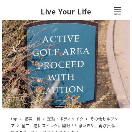
Live Your Life
MENU
top
記事一覧
運動・ボディメイク
その他セルフケ
ア
星二、遂にスイングに開眼！と思いきや、再び負傷し