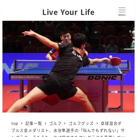
Live Your Life
MENU
top
記事一覧
ゴルフ
ゴルフグッズ
卓球混合ダ
ブルス金メダリスト、水谷隼選手の「叫んでもずれない」サ