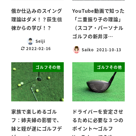
俄か仕込みのスイング
YouTube動画で知った
理論はダメ！？荻生徂
「二重振り子の理論」
徠からの学び！？
（スコア・パーソナル
ゴルフの新井淳…
Seiji
2022-02-16
Saiko
2021-10-13
ゴルフその他
ゴルフその他
家族で楽しめるゴル
ドライバーを安定させ
フ：姉夫婦の影響で、
るために必要な３つの
妹と姪が遂にゴルフデ
ポイント〜ゴルフ