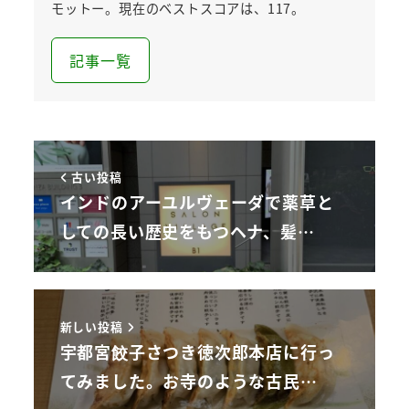
モットー。現在のベストスコアは、117。
記事一覧
古い投稿
インドのアーユルヴェーダで薬草と
しての長い歴史をもつヘナ、髪…
新しい投稿
宇都宮餃子さつき徳次郎本店に行っ
てみました。お寺のような古民…