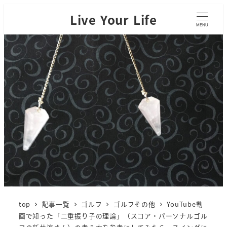
Live Your Life
MENU
top
記事一覧
ゴルフ
ゴルフその他
YouTube動
画で知った「二重振り子の理論」（スコア・パーソナルゴル