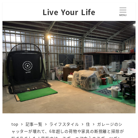
Live Your Life
MENU
top
記事一覧
ライフスタイル
住
ガレージのシ
ャッターが壊れて、6年超しの荷物や家具の断捨離と掃除が