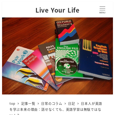
Live Your Life
MENU
top
記事一覧
日常のコラム
日記
日本人が英語
を学ぶ本来の理由：話せなくても、英語学習は無駄ではな