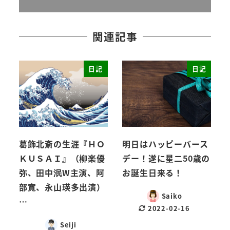
関連記事
日記
日記
葛飾北斎の生涯『ＨＯ
明日はハッピーバース
ＫＵＳＡＩ』（柳楽優
デー！遂に星二50歳の
弥、田中泯W主演、阿
お誕生日来る！
部寛、永山瑛多出演）
Saiko
…
2022-02-16
Seiji