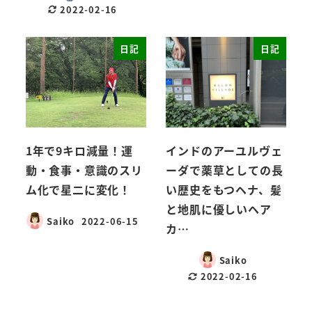
2022-02-16
日記
日記
1年で9キロ減量！運
インドのアーユルヴェ
動・食事・意識のスリ
ーダで薬草としての長
ム化で星二に変化！
い歴史をもつヘナ、髪
と地肌に優しいヘア
Saiko
2022-06-15
カ…
Saiko
2022-02-16