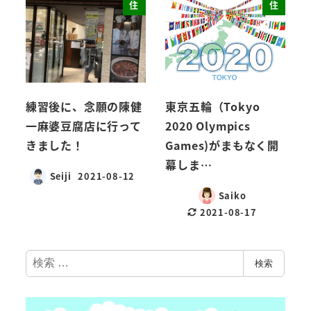
住
住
練習後に、念願の陳健
東京五輪（Tokyo
一麻婆豆腐店に行って
2020 Olympics
きました！
Games)がまもなく開
幕しま…
Seiji
2021-08-12
Saiko
2021-08-17
検
検索
索