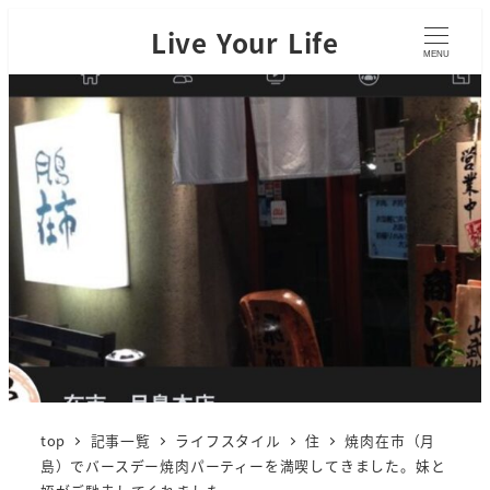
Live Your Life
MENU
top
記事一覧
ライフスタイル
住
焼肉在市（月
島）でバースデー焼肉パーティーを満喫してきました。妹と