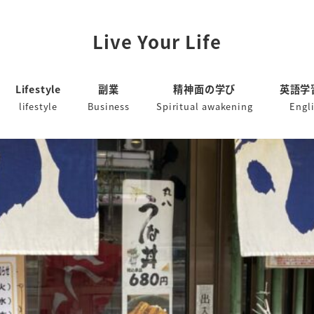
Live Your Life
Lifestyle
副業
精神面の学び
英語学
lifestyle
Business
Spiritual awakening
Engl