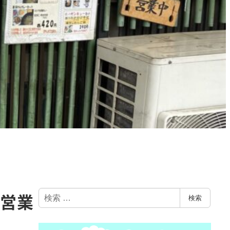
検
間営業
検索
索