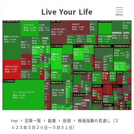
Live Your Life
MENU
top
記事一覧
副業
投資
株価指数の見通し（２
０２３年５月２０日～５月３１日）